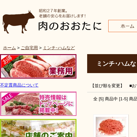
ホーム
>
ご自宅用
>
ミンチ･ハムなど
ミンチ･ハムな
不定貫商品について
【並び順を変更】
■
全 [
5
] 商品中 [
1
-
5
] 