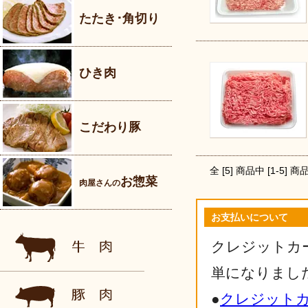
たたき･角切り
ひき肉
こだわり豚
全 [
5
] 商品中 [
1
-
5
] 
お惣菜
肉屋さんの
お支払いについて
クレジットカ
単になりまし
●
クレジット