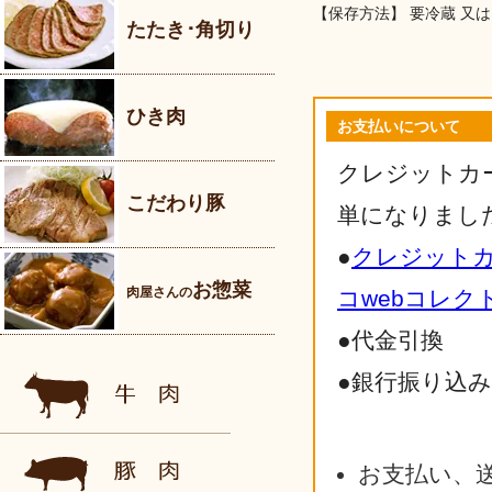
【保存方法】 要冷蔵 又は
たたき･角切り
ひき肉
お支払いについて
クレジットカ
こだわり豚
単になりまし
●
クレジット
お惣菜
肉屋さんの
コwebコレク
●代金引換
●銀行振り込
お支払い、