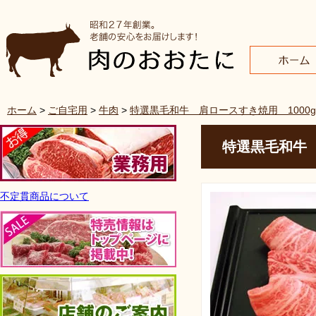
ホーム
>
ご自宅用
>
牛肉
>
特選黒毛和牛 肩ロースすき焼用 1000g
特選黒毛和牛 
不定貫商品について