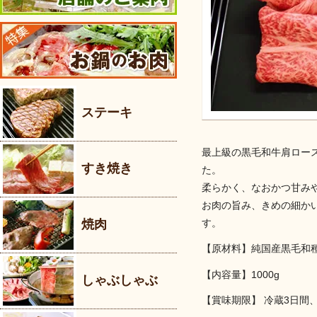
ステーキ
最上級の黒毛和牛肩ロー
すき焼き
た。
柔らかく、なおかつ甘み
お肉の旨み、きめの細か
焼肉
す。
【原材料】純国産黒毛和
【内容量】1000g
しゃぶしゃぶ
【賞味期限】 冷蔵3日間、